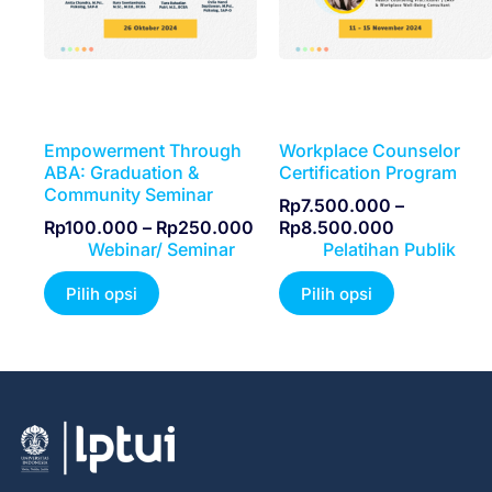
Empowerment Through
Workplace Counselor
ABA: Graduation &
Certification Program
Community Seminar
Rp
7.500.000
–
Rp
100.000
–
Rp
250.000
Rp
8.500.000
Webinar/ Seminar
Pelatihan Publik
Pilih opsi
Pilih opsi