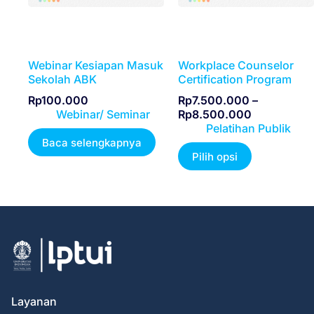
Webinar Kesiapan Masuk
Workplace Counselor
Sekolah ABK
Certification Program
Rp
100.000
Rp
7.500.000
–
Webinar/ Seminar
Rp
8.500.000
Pelatihan Publik
Baca selengkapnya
Pilih opsi
Layanan