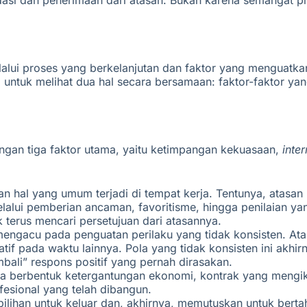
dasi dan penerimaan dari atasan. Bukan karena semangat p
 melalui proses yang berkelanjutan dan faktor yang mengu
g untuk melihat dua hal secara bersamaan:
faktor-faktor ya
ngan tiga faktor utama, yaitu ketimpangan kekuasaan,
inte
n hal yang umum terjadi di tempat kerja. Tentunya, atasa
elalui pemberian ancaman, favoritisme, hingga penilaian y
terus mencari persetujuan dari atasannya.
engacu pada penguatan perilaku yang tidak konsisten. Ata
if pada waktu lainnya. Pola yang tidak konsisten ini akhir
ali” respons positif yang pernah dirasakan.
nya berbentuk ketergantungan ekonomi, kontrak yang mengi
fesional yang telah dibangun.
ilihan untuk keluar dan, akhirnya, memutuskan untuk berta