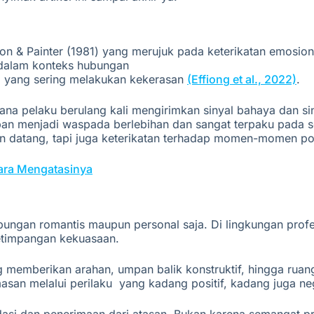
on & Painter (1981) yang merujuk pada keterikatan emosional
dalam
konteks
hubungan
a
yang
sering
melakukan
kekerasan
(Effiong et al., 2022)
.
a pelaku berulang kali mengirimkan sinyal bahaya dan si
rban menjadi waspada berlebihan dan sangat terpaku pada s
tang, tapi juga keterikatan terhadap momen-momen posit
 Cara Mengatasinya
ungan romantis maupun personal saja. Di lingkungan profesi
etimpangan kekuasaan.
g memberikan arahan, umpan balik konstruktif, hingga rua
masan
melalui
perilaku
yang kadang positif, kadang juga neg