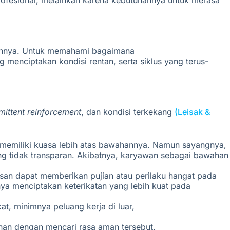
rofesional, melainkan karena kebutuhannya untuk merasa
atkannya. Untuk memahami bagaimana
ng menciptakan kondisi rentan
,
serta siklus yang terus-
rmittent reinforcement
, dan kondisi terkekang
(Leisak &
n memiliki kuasa lebih atas bawahannya. Namun sayangnya,
ang tidak transparan. Akibatnya, karyawan sebagai bawahan
san dapat memberikan pujian atau perilaku hangat pada
nya menciptakan keterikatan yang lebih kuat pada
kat,
minimnya
peluang
kerja
di luar,
han dengan mencari rasa aman tersebut.