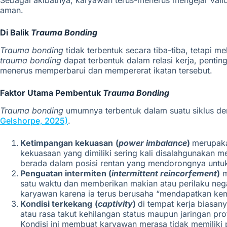
Sebagai akibatnya, karyawan terus-menerus mengejar vali
aman.
Di Balik
Trauma Bonding
Trauma bonding
tidak terbentuk secara tiba-tiba, tetapi
trauma bonding
dapat terbentuk dalam relasi kerja, pentin
menerus memperbarui dan mempererat ikatan tersebut.
Faktor Utama Pembentuk
Trauma Bonding
Trauma bonding
umumnya terbentuk dalam suatu siklus de
Gelshorpe, 2025)
.
Ketimpangan kekuasan
(
power imbalance
)
merupaka
kekuasaan yang dimiliki sering kali disalahgunakan m
berada dalam posisi rentan yang mendorongnya untuk 
Penguatan intermiten (
intermittent reincorfement
)
m
satu waktu dan memberikan makian atau perilaku negat
karyawan karena ia terus berusaha “mendapatkan kemb
Kondisi terkekang
(
captivity
)
di tempat kerja biasa
atau
rasa takut
kehilangan status
maupun
jaringan pro
Kondisi ini
membuat karyawan merasa tidak memiliki p