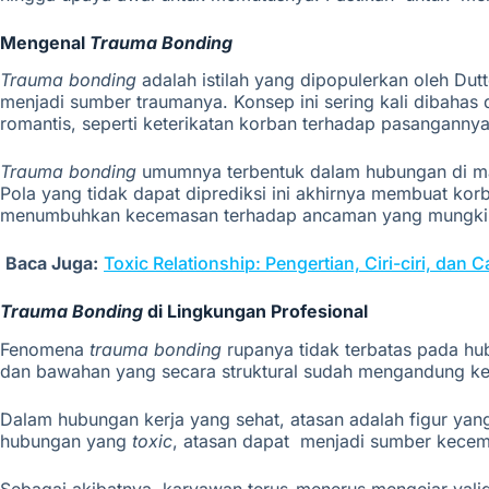
Mengenal
Trauma Bonding
Trauma bonding
adalah istilah yang dipopulerkan oleh Dutt
menjadi sumber traumanya. Konsep ini
sering
kali
dibahas
romantis,
seperti
keterikatan
korban
terhadap
pasanganny
Trauma bonding
umumnya terbentuk dalam hubungan di man
Pola yang tidak dapat diprediksi ini akhirnya membuat ko
menumbuhkan kecemasan terhadap ancaman yang mungkin da
Baca Juga:
Toxic Relationship: Pengertian, Ciri-ciri, dan
Trauma Bonding
di Lingkungan Profesional
Fenomena
trauma bonding
rupanya tidak terbatas pada hub
dan bawahan yang secara struktural sudah mengandung k
Dalam hubungan kerja yang sehat, atasan adalah figur yan
hubungan yang
toxic
,
atasan
dapat
menjadi
sumber
kece