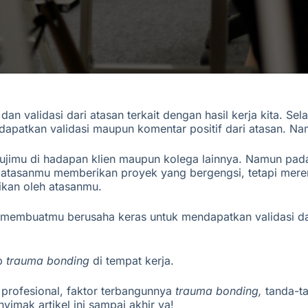
an validasi dari atasan terkait dengan hasil kerja kita. Se
endapatkan
validasi maupun komentar positif dari atasan.
Nam
ujimu di hadapan klien maupun kolega lainnya. Namun pada 
, atasanmu memberikan proyek yang
bergen
g
si,
tetapi mere
ikan oleh atasanmu.
tru membuatmu berusaha keras untuk mendapatkan validasi d
ep
trauma bonding
di tempat kerja.
 profesional, faktor terbangunnya
trauma bonding,
tanda-t
nyimak
artikel
ini
sampai
akhir ya!