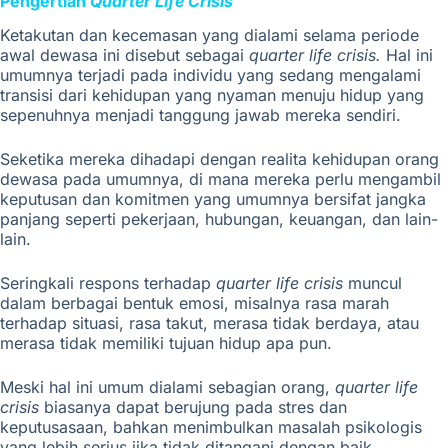
Pengertian
Quarter Life Crisis
Ketakutan dan kecemasan yang dialami selama periode
awal dewasa ini disebut sebagai
quarter life crisis.
Hal ini
umumnya terjadi pada individu yang sedang mengalami
transisi dari kehidupan yang nyaman menuju hidup yang
sepenuhnya menjadi tanggung jawab mereka sendiri.
Seketika mereka dihadapi dengan realita kehidupan orang
dewasa pada umumnya, di mana mereka perlu mengambil
keputusan dan komitmen yang umumnya bersifat jangka
panjang seperti pekerjaan, hubungan, keuangan, dan lain-
lain.
Seringkali respons terhadap
quarter life crisis
muncul
dalam berbagai bentuk emosi, misalnya rasa marah
terhadap situasi, rasa takut, merasa tidak berdaya, atau
merasa tidak memiliki tujuan hidup apa pun.
Meski hal ini umum dialami sebagian orang,
quarter life
crisis
biasanya dapat berujung pada stres dan
keputusasaan, bahkan
menimbulkan masalah psikologis
yang lebih serius jika tidak ditangani dengan baik.