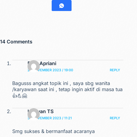
14 Comments
Dian Apriani
29 NOVEMBER 2023 / 19:00
REPLY
Bagusss angkat topik ini , saya sbg wanita
/karyawan saat ini , tetap ingin aktif di masa tua
👍💪🤗
Israwan TS
30 NOVEMBER 2023 / 11:21
REPLY
Smg sukses & bermanfaat acaranya