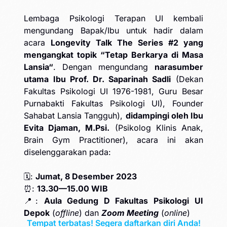
Lembaga Psikologi Terapan UI kembali
mengundang Bapak/Ibu untuk hadir dalam
acara
Longevity Talk The Series #2 yang
mengangkat topik “Tetap Berkarya di Masa
Lansia“
. Dengan mengundang
narasumber
utama Ibu Prof. Dr. Saparinah Sadli
(Dekan
Fakultas Psikologi UI 1976-1981, Guru Besar
Purnabakti Fakultas Psikologi UI), Founder
Sahabat Lansia Tangguh),
didampingi oleh Ibu
Evita Djaman, M.Psi.
(Psikolog Klinis Anak,
Brain Gym Practitioner), acara ini akan
diselenggarakan pada:
🗓:
Jumat, 8 Desember 2023
⏰:
13.30—15.00 WIB
📍:
Aula Gedung D Fakultas Psikologi UI
Depok
(
offline
) dan
Zoom Meeting
(
online
)
Tempat terbatas! Segera daftarkan diri Anda!