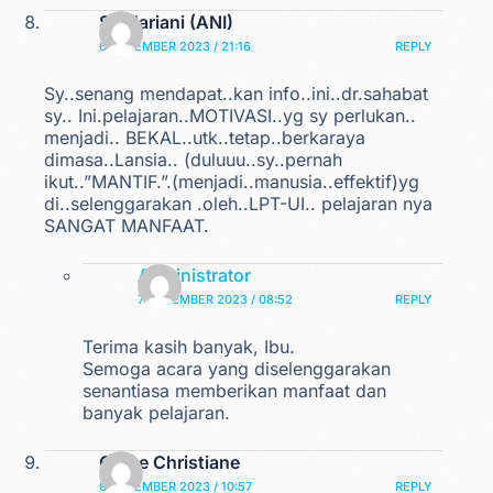
Sri Hariani (ANI)
6 DESEMBER 2023 / 21:16
REPLY
Sy..senang mendapat..kan info..ini..dr.sahabat
sy.. Ini.pelajaran..MOTIVASI..yg sy perlukan..
menjadi.. BEKAL..utk..tetap..berkaraya
dimasa..Lansia.. (duluuu..sy..pernah
ikut..”MANTIF.”.(menjadi..manusia..effektif)yg
di..selenggarakan .oleh..LPT-UI.. pelajaran nya
SANGAT MANFAAT.
Administrator
7 DESEMBER 2023 / 08:52
REPLY
Terima kasih banyak, Ibu.
Semoga acara yang diselenggarakan
senantiasa memberikan manfaat dan
banyak pelajaran.
Grace Christiane
8 DESEMBER 2023 / 10:57
REPLY