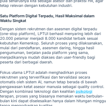
pula seharusnya kita sebagai asesor dan praktisi HR, agar
tetap relevan dengan kebutuhan industri.
Satu Platform Digital Terpadu, Hasil Maksimal dalam
Waktu Singkat
Dengan sistem rekrutmen dan asesmen digital terpadu
(one-stop platform), LPTUI berhasil menyaring lebih dari
20.000 pelamar menjadi 8.000 kandidat terbaik sesuai
kebutuhan Kemenkop. Seluruh proses yang dilaksanakan,
mulai dari pendaftaran, asesmen daring, hingga hasil
pengumuman, berjalan pada platform yang sama,
menjadikannya mudah diakses dan user-friendly bagi
peserta dari berbagai daerah.
Fokus utama LPTUI adalah menghadirkan proses
rekrutmen yang terverifikasi dan tervalidasi secara
otomatis oleh sistem AI, namun tetap berada di bawah
pengawasan ketat asesor manusia sebagai quality control.
Dengan kombinasi teknologi dan keahlian
psikologi
terapan, proses yang biasanya memakan waktu berbulan-
bulan kini dapat diselesaikan hanya dalam hitungan minggu
tanpa mengorbankan kualitas.