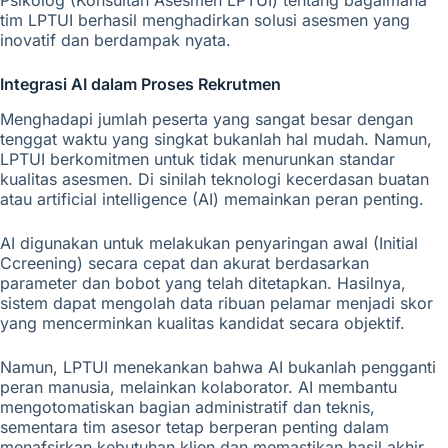
Psikolog (Konsultan Asesmen LPTUI) tentang bagaimana
tim LPTUI berhasil menghadirkan solusi asesmen yang
inovatif dan berdampak nyata.
Integrasi AI dalam Proses Rekrutmen
Menghadapi jumlah peserta yang sangat besar dengan
tenggat waktu yang singkat bukanlah hal mudah. Namun,
LPTUI berkomitmen untuk tidak menurunkan standar
kualitas asesmen. Di sinilah teknologi kecerdasan buatan
atau artificial intelligence (AI) memainkan peran penting.
AI digunakan untuk melakukan penyaringan awal (Initial
Ccreening) secara cepat dan akurat berdasarkan
parameter dan bobot yang telah ditetapkan. Hasilnya,
sistem dapat mengolah data ribuan pelamar menjadi skor
yang mencerminkan kualitas kandidat secara objektif.
Namun, LPTUI menekankan bahwa AI bukanlah pengganti
peran manusia, melainkan kolaborator. AI membantu
mengotomatiskan bagian administratif dan teknis,
sementara tim asesor tetap berperan penting dalam
menafsirkan kebutuhan klien dan memastikan hasil akhir