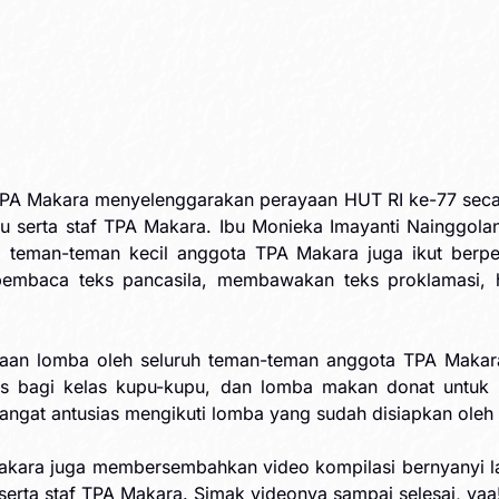
TPA Makara menyelenggarakan perayaan HUT RI ke-77 seca
erta staf TPA Makara. Ibu Monieka Imayanti Nainggolan s
, teman-teman kecil anggota TPA Makara juga ikut berpe
embaca teks pancasila, membawakan teks proklamasi, h
aan lomba oleh seluruh teman-teman anggota TPA Makara.
s bagi kelas kupu-kupu, dan lomba makan donat untuk
sangat antusias mengikuti lomba yang sudah disiapkan ole
akara juga membersembahkan video kompilasi bernyanyi la
 serta staf TPA Makara. Simak videonya sampai selesai, yaa