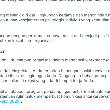
rung menarik diri dari lingkungan kerjanya dan menghindar
 penurunan kesejahteraan psikologis individu yang kemudi
gan dengan performa kerjanya, mulai dari menjadi pasif h
ruhkan
kestabilan
organisasi.
ja?
 individu maupun organisasi dalam mengatasi
workplace lo
an dan ekspektasi Anda terhadap hubungan sosial menyesuai
dap situasi di lingkungan kerja. Dengan perubahan persep
n menikmati relasi yang ada di tempat kerja Anda.
elatihan ataupun program pendampingan untuk membantu ka
muan rutin untuk memperkuat komunikasi antarkaryawan. Ak
ney, 2025
).