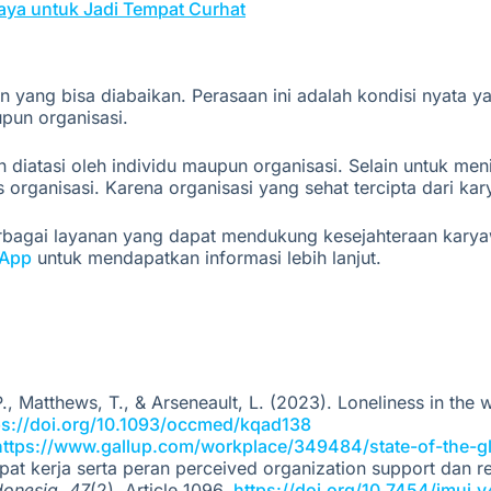
aya untuk Jadi Tempat Curhat
 yang bisa diabaikan. Perasaan ini adalah kondisi nyata 
upun organisasi.
an diatasi oleh individu maupun organisasi. Selain untuk me
s organisasi.
Karena organisasi yang sehat tercipta dari ka
rbagai layanan yang dapat mendukung kesejahteraan karya
App
untuk mendapatkan informasi lebih lanjut.
P., Matthews, T., & Arseneault, L. (2023). Loneliness in t
ps://doi.org/10.1093/occmed/kqad138
https://www.gallup.com/workplace/349484/state-of-the-g
pat kerja serta peran perceived organization support dan r
onesia, 47
(2), Article 1096.
https://doi.org/10.7454/jmui.