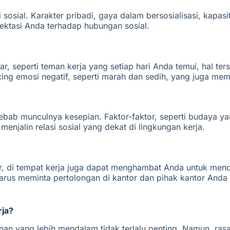
i sosial. Karakter pribadi, gaya dalam bersosialisasi, kap
pektasi Anda terhadap hubungan sosial.
r, seperti teman kerja yang setiap hari Anda temui, hal te
ncing emosi negatif, seperti marah dan sedih, yang juga me
bab munculnya kesepian. Faktor-faktor, seperti budaya yan
jalin relasi sosial yang dekat di lingkungan kerja.
lor, di tempat kerja juga dapat menghambat Anda untuk 
 harus meminta pertolongan di kantor dan pihak kantor An
rja?
an yang lebih mendalam tidak terlalu penting. Namun, ra