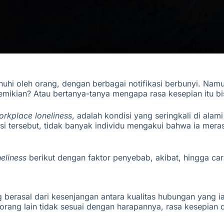
uhi oleh orang, dengan berbagai notifikasi berbunyi.
Namun
demikian?
Atau bertanya-tanya mengapa rasa kesepian itu bi
orkplace loneliness
, adalah kondisi yang seringkali di
alami
ksi tersebut, tidak banyak individu mengakui bahwa ia me
eliness
berikut dengan faktor penyebab, akibat, hingga ca
g berasal dari kesenjangan antara kualitas hubungan yang i
 orang lain tidak sesuai dengan harapannya, rasa kesepian