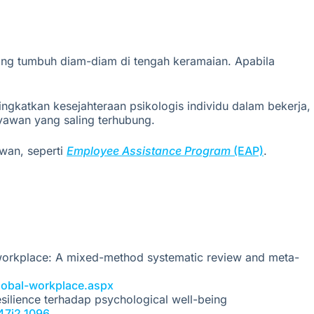
yang tumbuh diam-diam di tengah keramaian. Apabila
ningkatkan kesejahteraan psikologis individu dalam bekerja,
ryawan yang saling terhubung.
wan, seperti
Employee Assistance Program
(EAP)
.
he workplace: A mixed-method systematic review and meta-
lobal-workplace.aspx
esilience terhadap psychological well-being
v47i2.1096