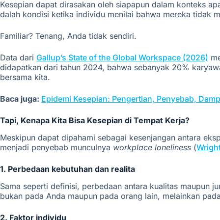
Kesepian dapat dirasakan oleh siapapun dalam konteks apap
dalah kondisi ketika individu menilai bahwa mereka tidak
Familiar? Tenang, Anda tidak sendiri.
Data dari
Gallup’s State of the Global Workspace (2026)
me
didapatkan dari tahun 2024, bahwa sebanyak 20% karyawa
bersama kita.
Baca juga:
Epidemi Kesepian: Pengertian, Penyebab, Dam
Tapi, Kenapa Kita Bisa Kesepian di Tempat Kerja?
Meskipun dapat dipahami sebagai kesenjangan antara ekspe
menjadi penyebab munculnya
workplace loneliness
(
Wright
1. Perbedaan kebutuhan dan realita
Sama seperti definisi, perbedaan antara kualitas maupun
bukan pada Anda maupun pada orang lain, melainkan pada
2. Faktor individu