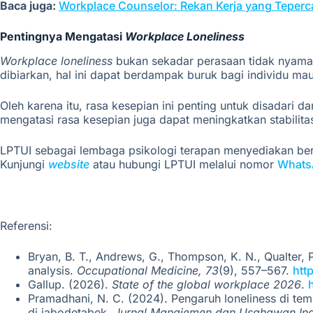
Baca juga:
Workplace Counselor: Rekan Kerja yang Teperc
Pentingnya Mengatasi
Workplace Loneliness
Workplace loneliness
bukan sekadar perasaan tidak nyaman
dibiarkan, hal ini dapat berdampak buruk bagi individu ma
Oleh karena itu, rasa kesepian ini penting untuk disadari d
mengatasi rasa kesepian juga dapat meningkatkan stabilita
LPTUI sebagai lembaga psikologi terapan menyediakan be
Kunjungi
website
atau hubungi LPTUI melalui nomor
Whats
Referensi:
Bryan, B. T., Andrews, G., Thompson, K. N., Qualter, 
analysis.
Occupational Medicine, 73
(9), 557–567.
htt
Gallup. (2026).
State of the global workplace 2026
.
Pramadhani, N. C. (2024). Pengaruh loneliness di tem
di jabodetabek.
Jurnal Manajemen dan Usahawan Ind