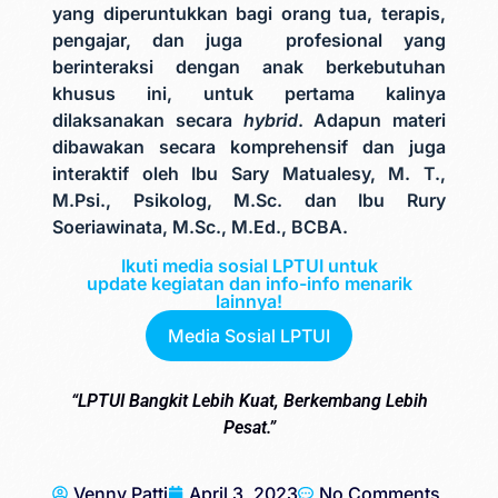
yang diperuntukkan bagi orang tua, terapis,
pengajar, dan juga profesional yang
berinteraksi dengan anak berkebutuhan
khusus ini, untuk pertama kalinya
dilaksanakan secara
hybrid
. Adapun materi
dibawakan secara komprehensif dan juga
interaktif oleh Ibu Sary Matualesy, M. T.,
M.Psi., Psikolog, M.Sc. dan Ibu
Rury
Soeriawinata, M.Sc., M.Ed., BCBA.
Ikuti media sosial LPTUI untuk
update kegiatan dan info-info menarik
lainnya!
Media Sosial LPTUI
“LPTUI Bangkit Lebih Kuat, Berkembang Lebih
Pesat.”
Venny Patti
April 3, 2023
No Comments