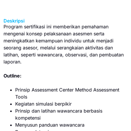
Deskripsi
Program
sertifikasi
ini
memberikan
pemahaman
m
engenai
konsep
pelaksanaan
asesmen
serta
meningkatkan
kemampuan
individu
untuk
menjadi
seorang
asesor
,
melalui
serangkaian
aktivitas
dan
latihan
,
seperti
wawancara
,
observasi
, dan
pembuatan
laporan.
Outline:
Prinsip Assessment Center Method Assessment
Tools
Kegiatan simulasi berpikir
Prinsip dan latihan wawancara berbasis
kompetensi
Menyusun panduan wawancara