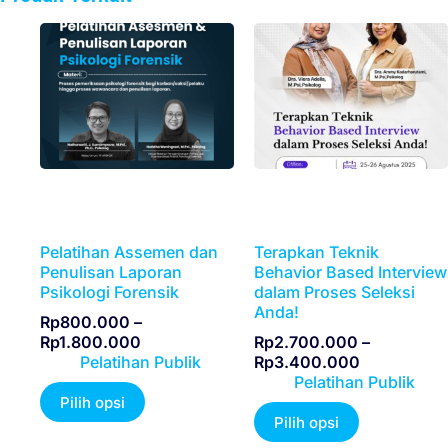
Pelatihan Assemen dan
Terapkan Teknik
Penulisan Laporan
Behavior Based Interview
Psikologi Forensik
dalam Proses Seleksi
Anda!
Rp
800.000
–
Rp
1.800.000
Rp
2.700.000
–
Pelatihan Publik
Rp
3.400.000
Pelatihan Publik
Pilih opsi
Pilih opsi