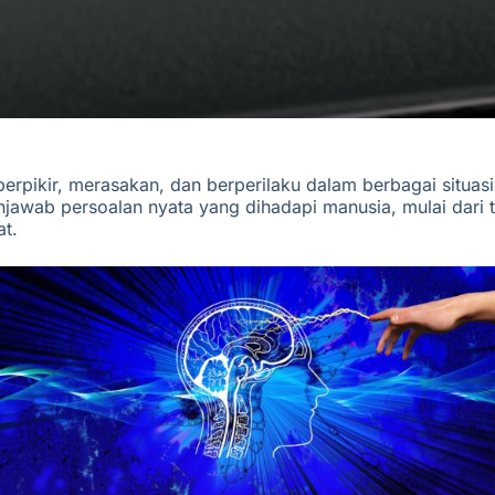
rpikir, merasakan, dan berperilaku dalam berbagai situasi
njawab p
ersoalan nyata yang dihadapi manusia, mulai dari 
at.