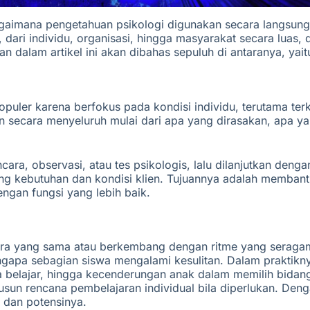
bagaimana pengetahuan psikologi
digunakan secara langsun
 dari individu, organisasi, hingga masyarakat secara luas,
an
dalam artikel ini akan dibahas sepuluh di antaranya, yait
opuler karena berfokus pada kondisi individu, terutama terk
 secara menyeluruh mulai dari apa yang dirasakan, apa y
ara, observasi, atau tes psikologis, lalu dilanjutkan den
ng kebutuhan dan kondisi klien. Tujuannya adalah membant
engan fungsi yang lebih baik.
ara yang sama atau berkembang dengan ritme yang seragam.
a sebagian siswa mengalami kesulitan. Dalam praktiknya, p
elajar, hingga kecenderungan anak dalam memilih bidang te
usun rencana pembelajaran individual bila diperlukan. Deng
 dan potensinya.