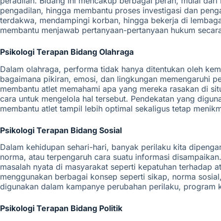
peradilan. Bidang ini mencakup berbagai peran, mulai dar
pengadilan, hingga membantu proses investigasi dan pengam
terdakwa, mendampingi korban, hingga bekerja di lembaga
membantu menjawab pertanyaan-pertanyaan hukum secara le
Psikologi Terapan Bidang Olahraga
Dalam olahraga, performa tidak hanya ditentukan oleh kemam
bagaimana pikiran, emosi, dan lingkungan memengaruhi pe
membantu atlet memahami apa yang mereka rasakan di situas
cara untuk mengelola hal tersebut. Pendekatan yang digu
membantu atlet tampil lebih optimal sekaligus tetap menik
Psikologi Terapan Bidang Sosial
Dalam kehidupan sehari-hari, banyak perilaku kita dipenga
norma, atau terpengaruh cara suatu informasi disampaikan
masalah nyata di masyarakat seperti kepatuhan terhadap at
menggunakan berbagai konsep seperti sikap, norma sosial, 
digunakan dalam kampanye perubahan perilaku, program kes
Psikologi Terapan Bidang Politik