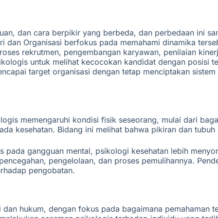
puan, dan cara berpikir yang berbeda, dan perbedaan ini 
ri dan Organisasi berfokus pada memahami dinamika tersebut
am proses rekrutmen, pengembangan karyawan, penilaian kin
ikologis untuk melihat kecocokan kandidat dengan posisi
encapai target organisasi dengan tetap menciptakan sistem
ologis memengaruhi kondisi fisik seseorang, mulai dari b
da kesehatan. Bidang ini melihat bahwa pikiran dan tubuh 
 pada gangguan mental, psikologi kesehatan lebih menyoroti
m pencegahan, pengelolaan, dan proses pemulihannya. Pen
erhadap pengobatan.
ogi dan hukum, dengan fokus pada bagaimana pemahaman te