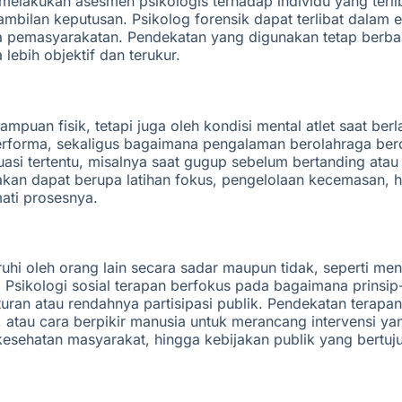
i melakukan asesmen psikologis terhadap individu yang ter
bilan keputusan. Psikolog forensik dapat terlibat dalam e
 pemasyarakatan. Pendekatan yang digunakan tetap berbas
bih objektif dan terukur.
puan fisik, tetapi juga oleh kondisi mental atlet saat ber
rforma, sekaligus bagaimana pengalaman berolahraga berd
i tertentu, misalnya saat gugup sebelum bertanding atau k
nakan dapat berupa latihan fokus, pengelolaan kecemasan,
mati prosesnya.
ruhi oleh orang lain secara sadar maupun tidak, seperti m
. Psikologi sosial terapan berfokus pada bagaimana prinsi
uran atau rendahnya partisipasi publik. Pendekatan terapan
atau cara berpikir manusia untuk merancang intervensi yan
ehatan masyarakat, hingga kebijakan publik yang bertujua