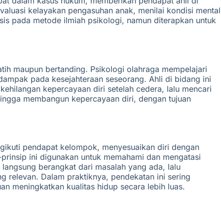
libat dalam kasus hukum, memberikan pendapat ahli di
valuasi kelayakan pengasuhan anak, menilai kondisi mental
is pada metode ilmiah psikologi, namun diterapkan untuk
latih maupun bertanding. Psikologi olahraga mempelajari
ampak pada kesejahteraan seseorang. Ahli di bidang ini
ehilangan kepercayaan diri setelah cedera, lalu mencari
 hingga membangun kepercayaan diri, dengan tujuan
engikuti pendapat kelompok, menyesuaikan diri dengan
p-prinsip ini digunakan untuk memahami dan mengatasi
 langsung berangkat dari masalah yang ada, lalu
g relevan. Dalam praktiknya, pendekatan ini sering
n meningkatkan kualitas hidup secara lebih luas.