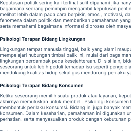
Keputusan politik sering kali terlihat sulit dipahami jika h
bagaimana seorang pemimpin mengambil keputusan penting,
melihat lebih dalam pada cara berpikir, emosi, motivasi, d
fenomena dalam politik dan memberikan pemahaman yang d
serta memahami bagaimana informasi diproses oleh masyara
Psikologi Terapan Bidang Lingkungan
Lingkungan tempat manusia tinggal, baik yang alami maupun
mempelajari hubungan timbal balik ini, mulai dari bagaim
lingkungan berdampak pada kesejahteraan. Di sisi lain, b
seseorang untuk lebih peduli terhadap isu seperti pengel
mendukung kualitas hidup sekaligus mendorong perilaku ya
Psikologi Terapan Bidang Konsumen
Ketika seseorang memilih suatu produk atau layanan, keput
akhirnya memutuskan untuk membeli. Psikologi konsumen 
membentuk perilaku konsumsi. Bidang ini juga banyak mem
konsumen. Dalam keseharian, pemahaman ini digunakan unt
perhatian, serta menyesuaikan produk dengan kebutuhan p