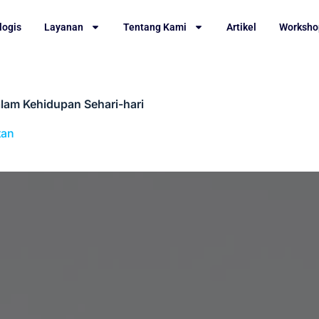
logis
Layanan
Tentang Kami
Artikel
Worksho
lam Kehidupan Sehari-hari
tan