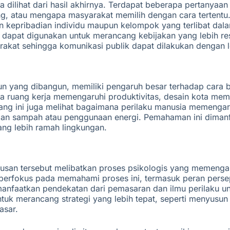
anya dilihat dari hasil akhirnya. Terdapat beberapa pertanya
 atau mengapa masyarakat memilih dengan cara tertentu. 
an kepribadian individu maupun kelompok yang terlibat dala
apat digunakan untuk merancang kebijakan yang lebih res
kat sehingga komunikasi publik dapat dilakukan dengan le
 yang dibangun, memiliki pengaruh besar terhadap cara ber
ana ruang kerja memengaruhi produktivitas, desain kota m
idang ini juga melihat bagaimana perilaku manusia memenga
olaan sampah atau penggunaan energi. Pemahaman ini diman
ng lebih ramah lingkungan.
usan tersebut melibatkan proses psikologis yang memengaru
berfokus pada memahami proses ini, termasuk peran perse
anfaatkan pendekatan dari pemasaran dan ilmu perilaku u
uk merancang strategi yang lebih tepat, seperti menyusu
asar.